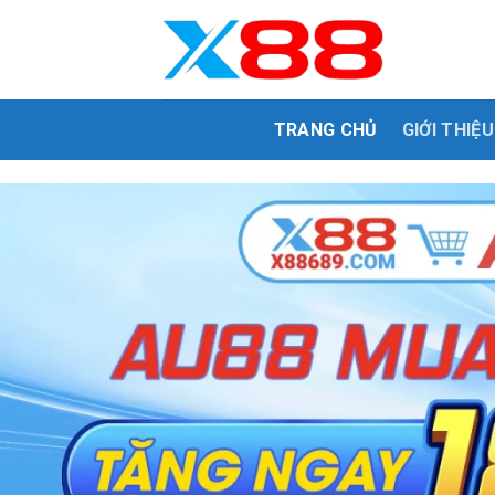
Skip
to
content
TRANG CHỦ
GIỚI THIỆU