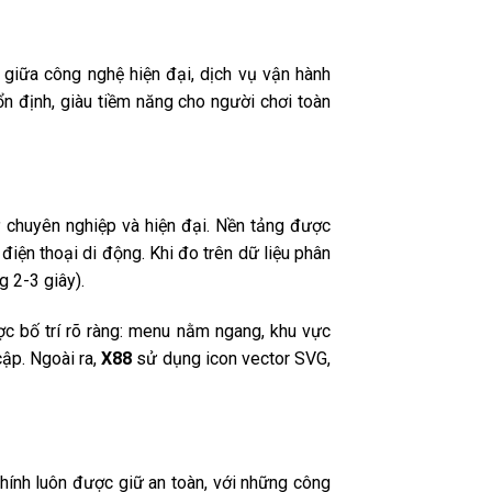
p giữa công nghệ hiện đại, dịch vụ vận hành
ổn định, giàu tiềm năng cho người chơi toàn
ỳ chuyên nghiệp và hiện đại. Nền tảng được
điện thoại di động. Khi đo trên dữ liệu phân
ng 2-3 giây).
ợc bố trí rõ ràng: menu nằm ngang, khu vực
cập. Ngoài ra,
X88
sử dụng icon vector SVG,
hính luôn được giữ an toàn, với những công