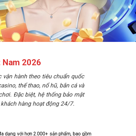
t Nam 2026
c vận hành theo tiêu chuẩn quốc
sino, thể thao, nổ hũ, bắn cá và
chơi. Đặc biệt, hệ thống bảo mật
c khách hàng hoạt động 24/7.
i đa dạng với hơn 2.000+ sản phẩm, bao gồm