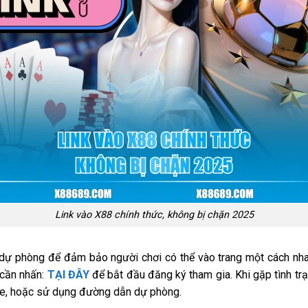
Link vào X88 chính thức, không bị chặn 2025
 dự phòng để đảm bảo người chơi có thể vào trang một cách nh
 cần nhấn:
TẠI ĐÂY
để bắt đầu đăng ký tham gia. Khi gặp tình trạ
che, hoặc sử dụng đường dẫn dự phòng.