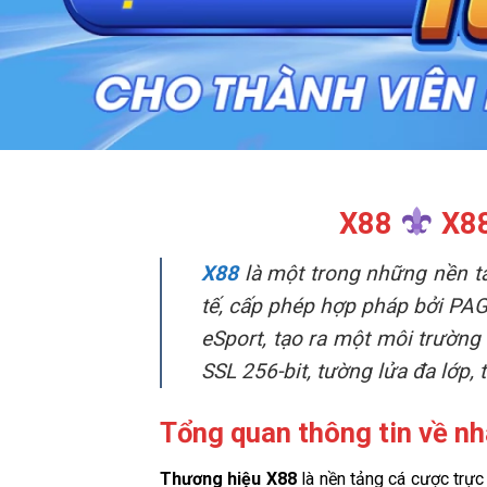
X88
X88
X88
là một trong những nền t
tế, cấp phép hợp pháp bởi PAGC
eSport, tạo ra một môi trường 
SSL 256-bit, tường lửa đa lớp
Tổng quan thông tin về nh
Thương hiệu X88
là nền tảng cá cược trự