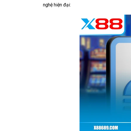
nghệ hiện đại: